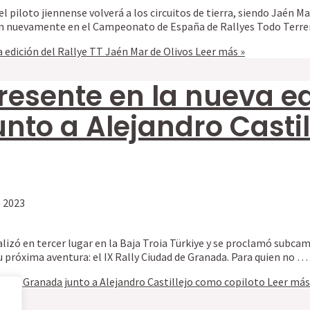
 piloto jiennense volverá a los circuitos de tierra, siendo Jaén M
ión nuevamente en el Campeonato de España de Rallyes Todo Terre
a edición del Rallye TT Jaén Mar de Olivos
Leer más »
presente en la nueva ed
nto a Alejandro Casti
e 2023
lizó en tercer lugar en la Baja Troia Türkiye y se proclamó subcam
u próxima aventura: el IX Rally Ciudad de Granada. Para quien no …
dad de Granada junto a Alejandro Castillejo como copiloto
Leer más