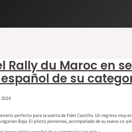
 el Rally du Maroc en s
o español de su catego
e 2024
scenario perfecto para la vuelta de Fidel Castillo. Un regreso muy 
 Hungarian Baja. El piloto jiennense, acompañado de su nuevo co-p
o el mejor piloto español de su categoría
Leer más »