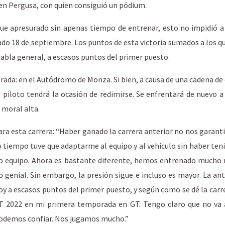
en Pergusa, con quien consiguió un pódium.
ue apresurado sin apenas tiempo de entrenar, esto no impidió a
sado 18 de septiembre. Los puntos de esta victoria sumados a los 
 tabla general, a escasos puntos del primer puesto.
da: en el Autódromo de Monza. Si bien, a causa de una cadena de
 piloto tendrá la ocasión de redimirse. Se enfrentará de nuevo a
 moral alta.
ra esta carrera: “Haber ganado la carrera anterior no nos garantiz
 tiempo tuve que adaptarme al equipo y al vehículo sin haber ten
evo equipo. Ahora es bastante diferente, hemos entrenado mucho
o genial. Sin embargo, la presión sigue e incluso es mayor. La an
y a escasos puntos del primer puesto, y según como se dé la carr
T 2022 en mi primera temporada en GT. Tengo claro que no va a 
podemos confiar. Nos jugamos mucho.”